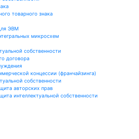
нака
ого товарного знака
для ЭВМ
нтегральных микросхем
туальной собственности
го договора
чуждения
мерческой концессии (франчайзинга)
туальной собственности
ащита авторских прав
ащита интеллектуальной собственности