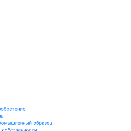
зобретение
ль
промышленный образец
й собственности